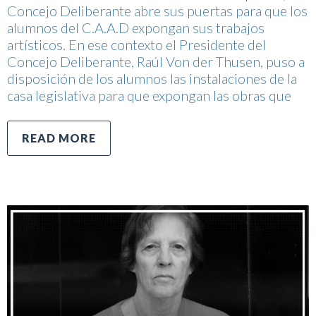
Concejo Deliberante abre sus puertas para que los
alumnos del C.A.A.D expongan sus trabajos
artísticos. En ese contexto el Presidente del
Concejo Deliberante, Raúl Von der Thusen, puso a
disposición de los alumnos las instalaciones de la
casa legislativa para que expongan las obras que
READ MORE