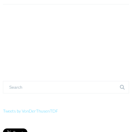
Tweets by VonDerThusenTDF