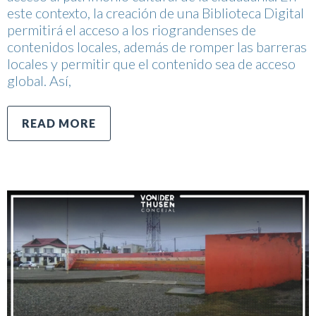
este contexto, la creación de una Biblioteca Digital
permitirá el acceso a los riograndenses de
contenidos locales, además de romper las barreras
locales y permitir que el contenido sea de acceso
global. Así,
READ MORE