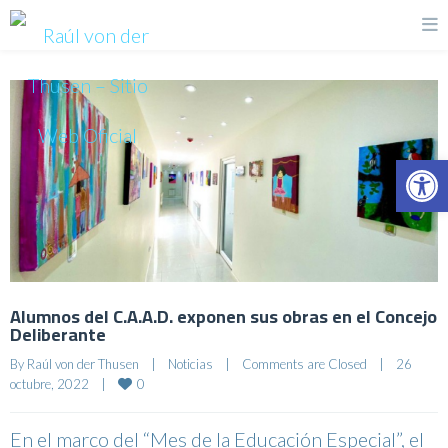
Op
Alumnos del C.A.A.D. exponen sus obras en el Concejo
Deliberante
By 
Raúl von der Thusen
|
Noticias
|
Comments are Closed
|
26 
0
octubre, 2022    
|
En el marco del “Mes de la Educación Especial”, el