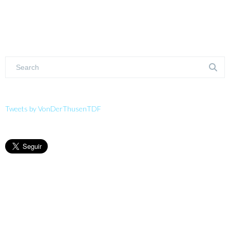
Tweets by VonDerThusenTDF