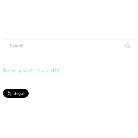
Tweets by VonDerThusenTDF