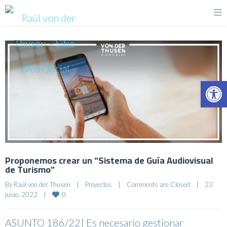
Op
Proponemos crear un “Sistema de Guía Audiovisual
de Turismo”
By 
Raúl von der Thusen
|
Proyectos
|
Comments are Closed
|
23 
0
junio, 2022    
|
ASUNTO 186/22| Es necesario gestionar