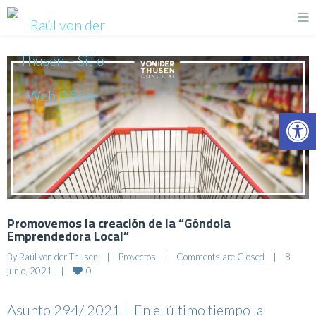
Op
Promovemos la creación de la “Góndola
Emprendedora Local”
By 
Raúl von der Thusen
|
Proyectos
|
Comments are Closed
|
8 
0
junio, 2021    
|
Asunto 294/ 2021 | En el último tiempo la