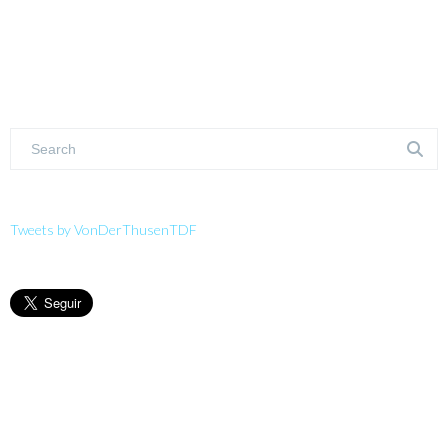
Tweets by VonDerThusenTDF