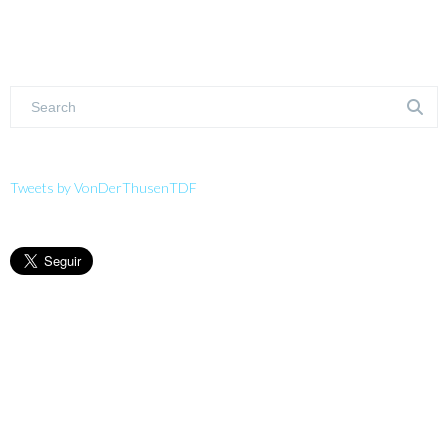
Tweets by VonDerThusenTDF