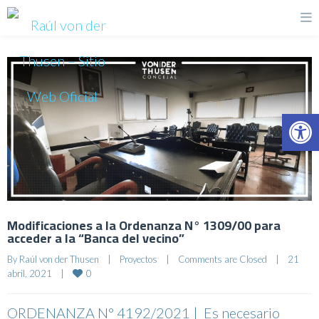
Op
Modificaciones a la Ordenanza N° 1309/00 para
acceder a la “Banca del vecino”
By 
Raúl von der Thusen
|
Proyectos
|
Comments are Closed
|
21 
0
abril, 2021    
|
ORDENANZA N° 4192/2021 | Es necesario