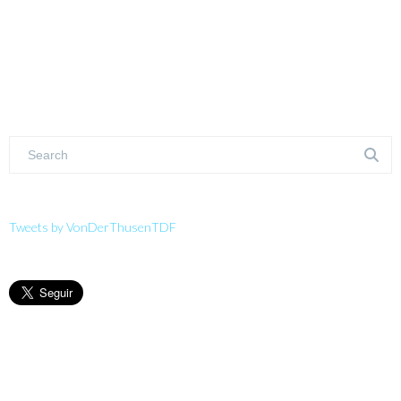
Tweets by VonDerThusenTDF