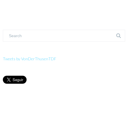
Tweets by VonDerThusenTDF