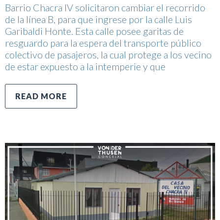
Barrio Chacra IV solicitaron cambiar el recorrido
de la línea B, para que ingrese por la calle Luis
Garibaldi Honte. Esta calle posee garitas de
resguardo para la espera del transporte público
colectivo de pasajeros, la cual protege a los vecino
de estar expuesto a la intemperie y que
READ MORE