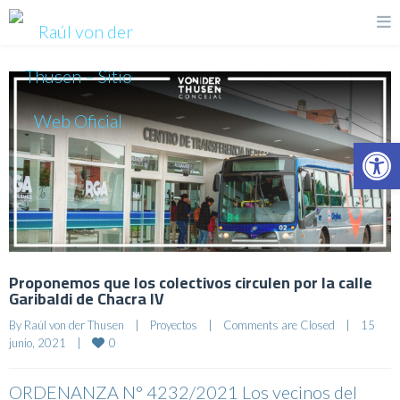
Op
Proponemos que los colectivos circulen por la calle
Garibaldi de Chacra IV
By 
Raúl von der Thusen
|
Proyectos
|
Comments are Closed
|
15 
0
junio, 2021    
|
ORDENANZA N° 4232/2021 Los vecinos del