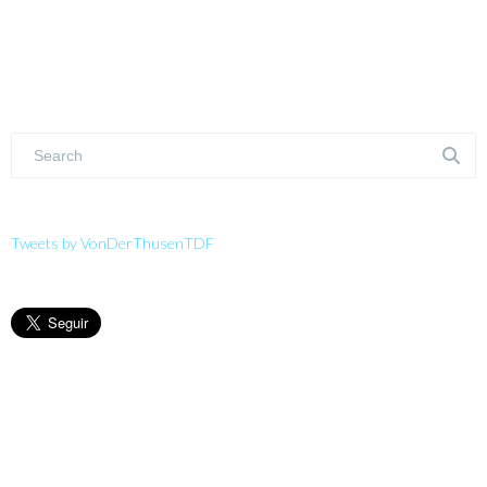
Tweets by VonDerThusenTDF