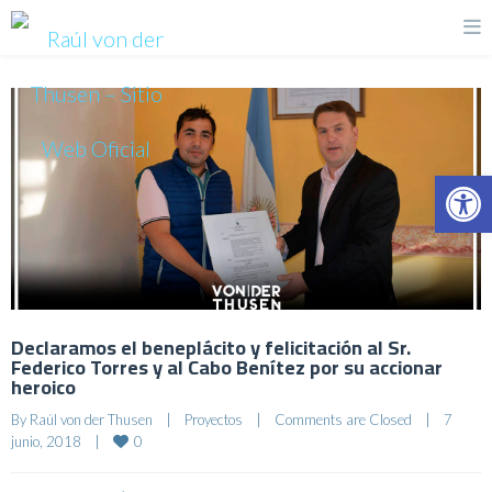
Op
Declaramos el beneplácito y felicitación al Sr.
Federico Torres y al Cabo Benítez por su accionar
heroico
By 
Raúl von der Thusen
|
Proyectos
|
Comments are Closed
|
7 
0
junio, 2018    
|