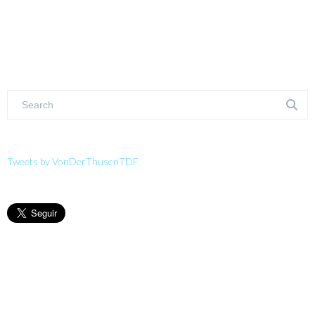
Tweets by VonDerThusenTDF