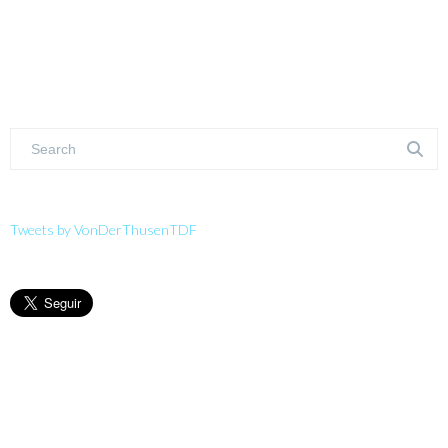
Tweets by VonDerThusenTDF