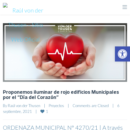
Op
Proponemos iluminar de rojo edificios Municipales
por el “Día del Corazón”
By 
Raúl von der Thusen
|
Proyectos
|
Comments are Closed
|
6 
1
septiembre, 2021    
|
ORDENAZA MUNICIPAL N° 4270/21 | A través