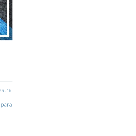
estra
 para