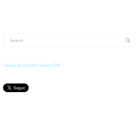
Tweets by VonDerThusenTDF