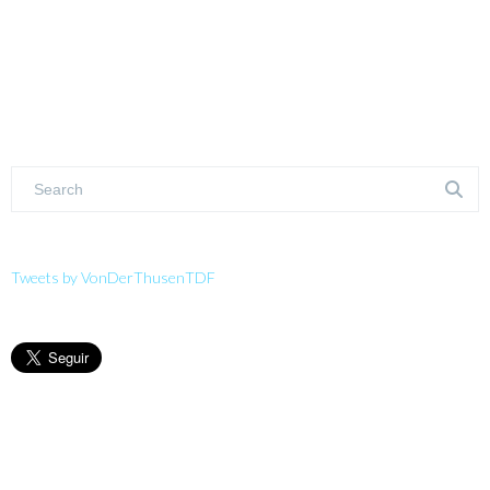
Tweets by VonDerThusenTDF