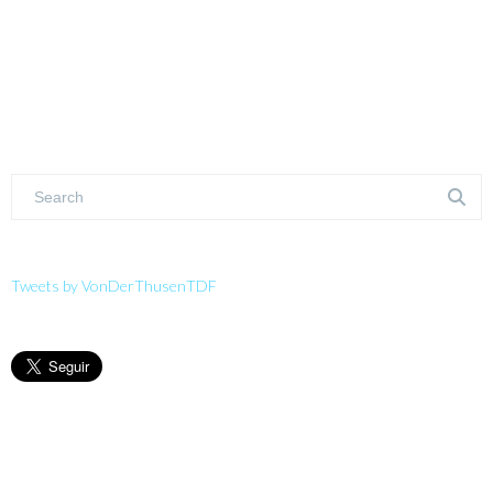
Tweets by VonDerThusenTDF