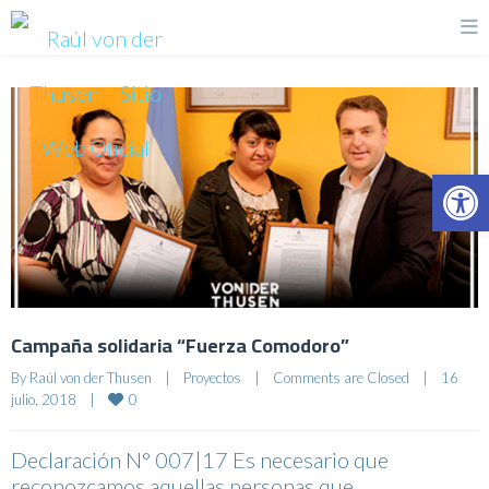
Op
Campaña solidaria “Fuerza Comodoro”
By 
Raúl von der Thusen
|
Proyectos
|
Comments are Closed
|
16 
0
julio, 2018    
|
Declaración N° 007|17 Es necesario que
reconozcamos aquellas personas que