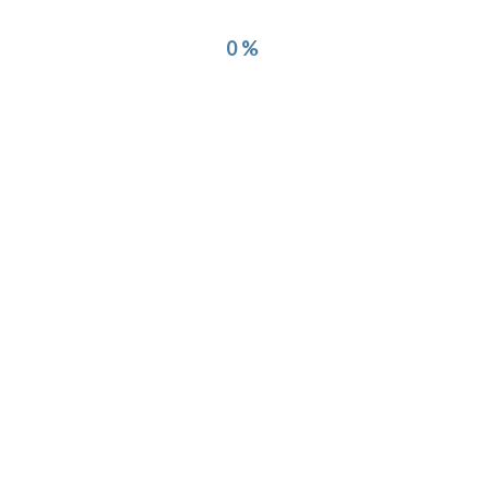
0%
ervados - | - Río Grande , Tierra del Fuego A.I.A.S