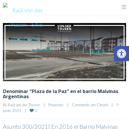
Op
Denominar “Plaza de la Paz” en el barrio Malvinas
Argentinas
By 
Raúl von der Thusen
|
Proyectos
|
Comments are Closed
|
9 
0
junio, 2021    
|
Asunto 300/2021| En 2016 el Barrio Malvinas