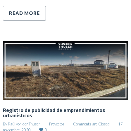
READ MORE
Registro de publicidad de emprendimientos
urbanísticos
By 
Raúl von der Thusen
|
Proyectos
|
Comments are Closed
|
17 
0
noviembre, 2020    
|