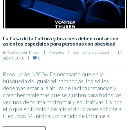
La Casa de la Cultura y los cines deben contar con
asientos especiales para personas con obesidad
By 
Raúl von der Thusen
|
Proyectos
|
Comments are Closed
|
14 
0
agosto, 2018    
|
Resolución N°006 Es necesario que en la
búsqueda de igualdad para todos, los ediles
debemos estar a la altura de la circunstancias y
crear herramientas que se ajusten para todos los
vecinos de forma horizontal y equitativas. Es por
ello que en función de mis atribuciones solicité al
Ejecutivo Municipal un pedido de informe a