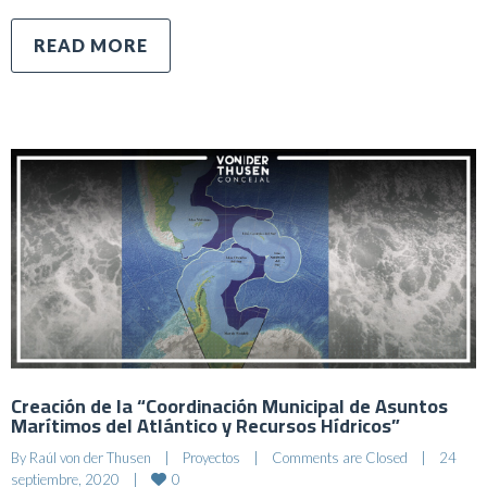
READ MORE
Creación de la “Coordinación Municipal de Asuntos
Marítimos del Atlántico y Recursos Hídricos”
By 
Raúl von der Thusen
|
Proyectos
|
Comments are Closed
|
24 
0
septiembre, 2020    
|