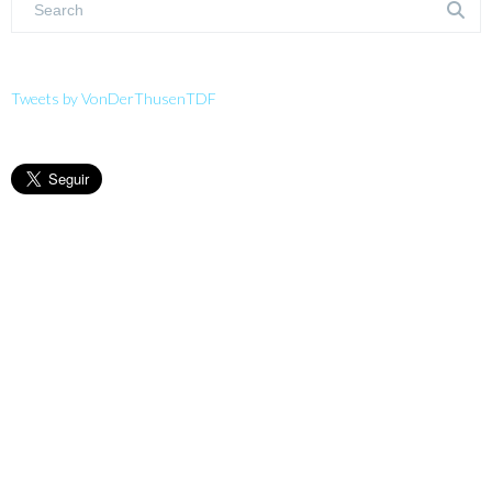
Tweets by VonDerThusenTDF