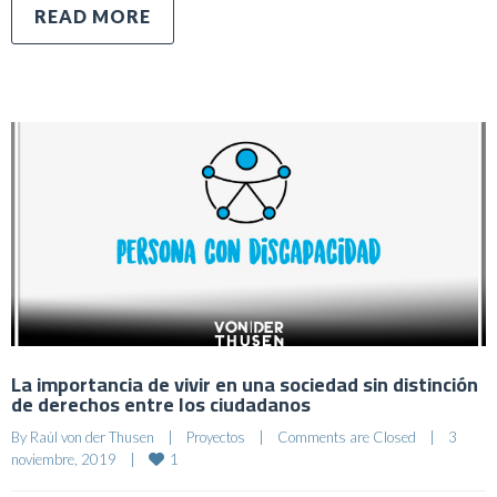
READ MORE
La importancia de vivir en una sociedad sin distinción
de derechos entre los ciudadanos
By 
Raúl von der Thusen
|
Proyectos
|
Comments are Closed
|
3 
1
noviembre, 2019    
|