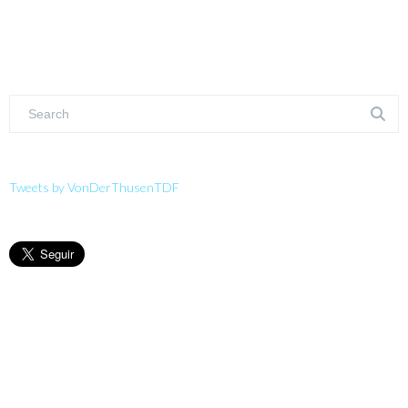
Tweets by VonDerThusenTDF