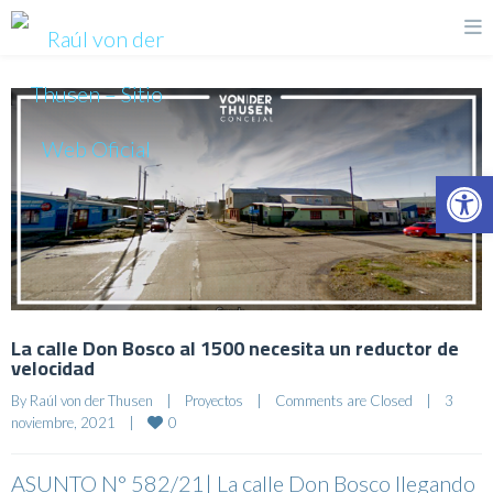
Op
La calle Don Bosco al 1500 necesita un reductor de
velocidad
By 
Raúl von der Thusen
|
Proyectos
|
Comments are Closed
|
3 
0
noviembre, 2021    
|
ASUNTO N° 582/21| La calle Don Bosco llegando