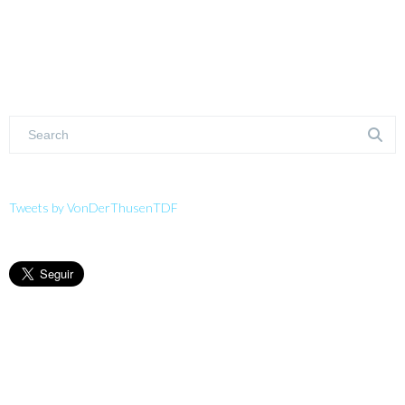
Tweets by VonDerThusenTDF