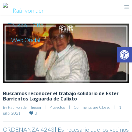
Op
Buscamos reconocer el trabajo solidario de Ester
Barrientos Laguarda de Calixto
By 
Raúl von der Thusen
|
Proyectos
|
Comments are Closed
|
1 
3
julio, 2021    
|
ORDENANZA 4243| Es necesario que los vecinos