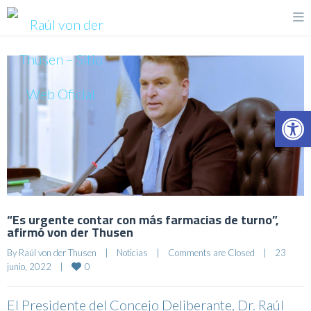
Op
“Es urgente contar con más farmacias de turno”,
afirmó von der Thusen
By 
Raúl von der Thusen
|
Noticias
|
Comments are Closed
|
23 
0
junio, 2022    
|
El Presidente del Concejo Deliberante, Dr. Raúl