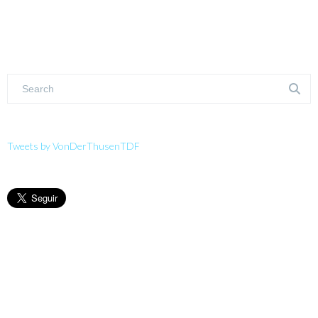
Tweets by VonDerThusenTDF