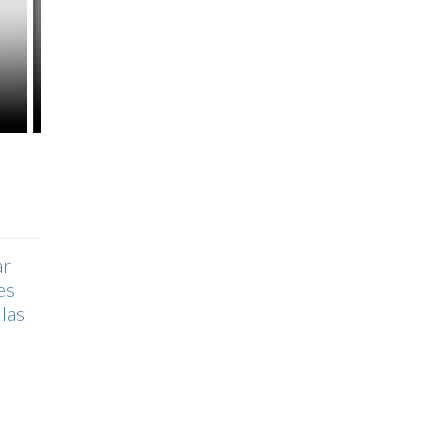
ar
es
 las