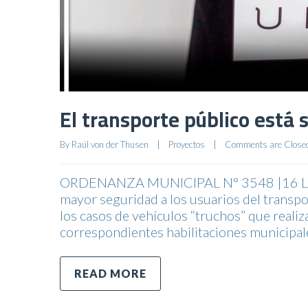
El transporte público está
By 
Raúl von der Thusen
|
Proyectos
|
Comments are Close
ORDENANZA MUNICIPAL N° 3548 |16 Logra
mayor seguridad a los usuarios del transpo
los casos de vehículos “truchos” que realiz
correspondientes habilitaciones municipal
READ MORE