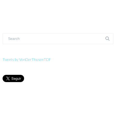
Tweets by VonDerThusenTDF