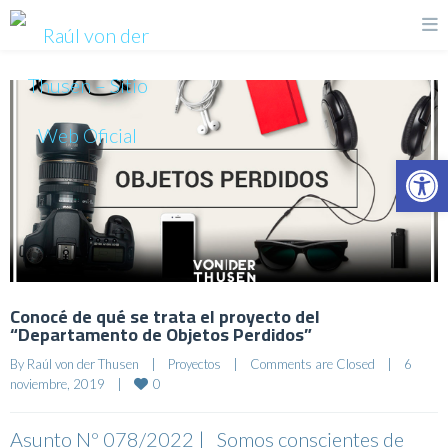
Op
Conocé de qué se trata el proyecto del
“Departamento de Objetos Perdidos”
By 
Raúl von der Thusen
|
Proyectos
|
Comments are Closed
|
6 
0
noviembre, 2019    
|
Asunto Nº 078/2022 | Somos conscientes de