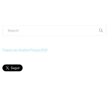
Tweets by VonDerThusenTDF