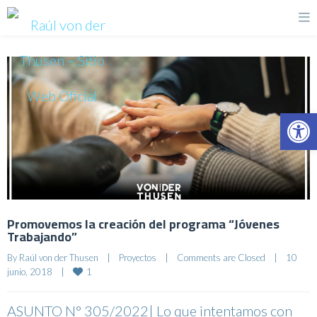
Op
Promovemos la creación del programa “Jóvenes
Trabajando”
By 
Raúl von der Thusen
|
Proyectos
|
Comments are Closed
|
10 
1
junio, 2018    
|
ASUNTO N° 305/2022| Lo que intentamos con