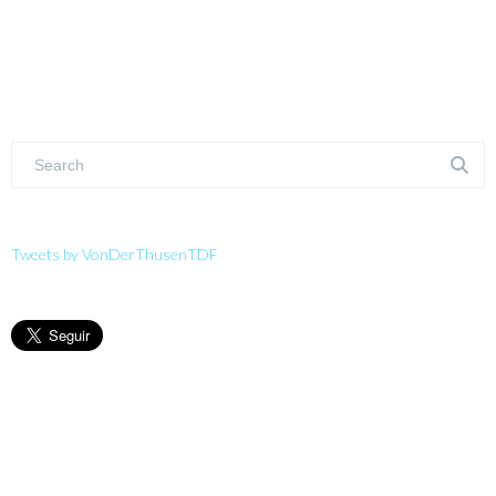
Tweets by VonDerThusenTDF