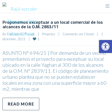
Proponemos exceptuar a un local comercial de los
alcances de la O.M. 2863/11
By 
Raúl von der Thusen
|
Proyectos
|
Comments are Closed
|
1 
1
diciembre, 2021    
|
Op
ASUNTO N° 694/21 | Por demanda de un vecino
presentamos el proyecto para exceptuar su local
ubicado en la calle Yaghan al 300 de los alcances
de la O.M. N° 2839/11. El código de planeamiento
urbano plantea que no se pueden establecer
locales en esa zona con una superficie mayor a 60
m2, mientras que
READ MORE