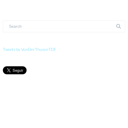
Tweets by VonDerThusenTDF