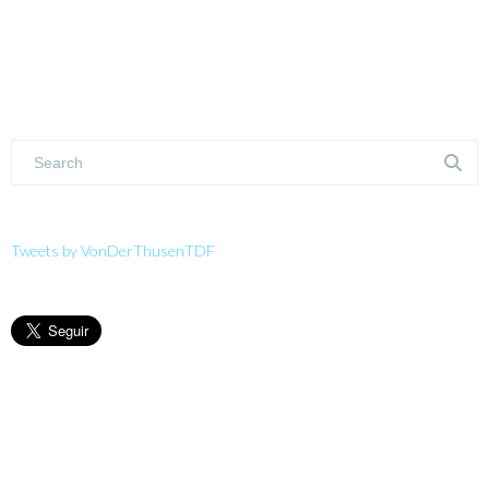
Tweets by VonDerThusenTDF