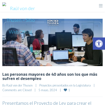
Op
Las personas mayores de 40 años son los que más
sufren el desempleo
By 
Raúl von der Thusen
|
Proyectos presentados en la Legislatura
|
1
Comments are Closed
|
5 mayo, 2024    
|
Presentamos el Proyecto de Ley para crear el