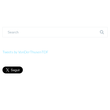
Tweets by VonDerThusenTDF