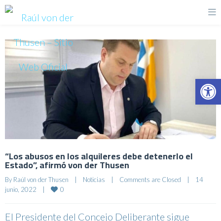
Op
“Los abusos en los alquileres debe detenerlo el
Estado”, afirmó von der Thusen
By 
Raúl von der Thusen
|
Noticias
|
Comments are Closed
|
14 
0
junio, 2022    
|
El Presidente del Concejo Deliberante sigue