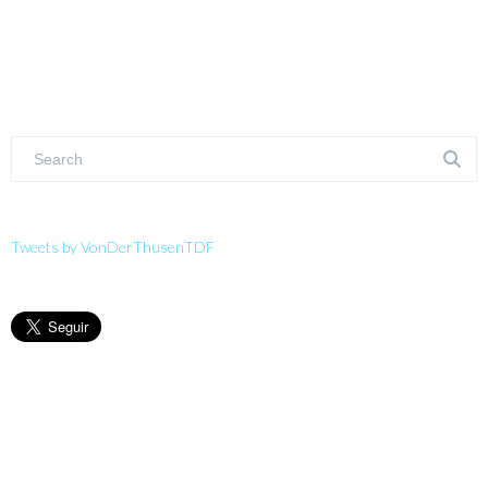
Tweets by VonDerThusenTDF