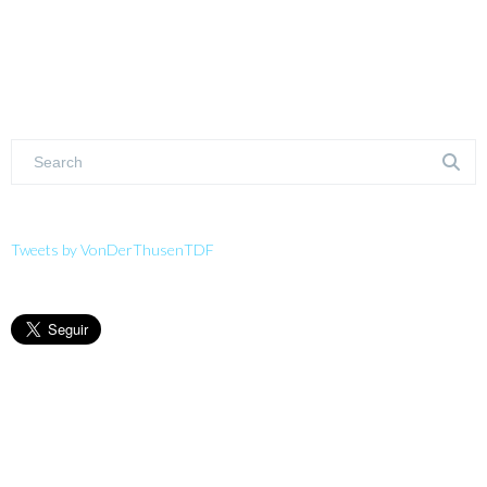
Tweets by VonDerThusenTDF