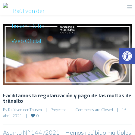
Op
Facilitamos la regularización y pago de las multas de
tránsito
By 
Raúl von der Thusen
|
Proyectos
|
Comments are Closed
|
15 
0
abril, 2021    
|
Asunto N° 144 /2021 | Hemos recibido múltiples