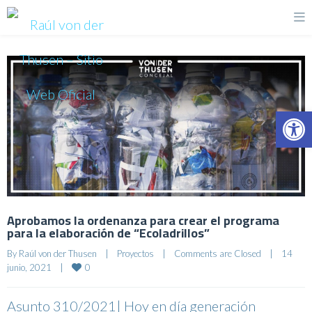
Op
Aprobamos la ordenanza para crear el programa
para la elaboración de “Ecoladrillos”
By 
Raúl von der Thusen
|
Proyectos
|
Comments are Closed
|
14 
0
junio, 2021    
|
Asunto 310/2021| Hoy en día generación