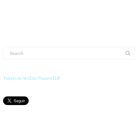
Tweets by VonDerThusenTDF