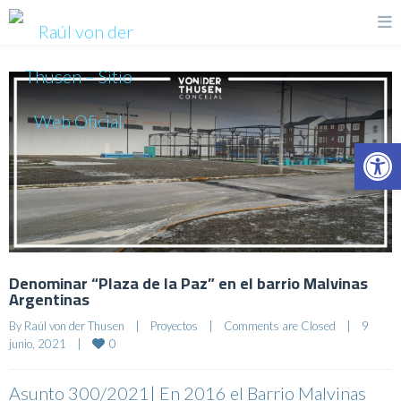
Op
Denominar “Plaza de la Paz” en el barrio Malvinas
Argentinas
By 
Raúl von der Thusen
|
Proyectos
|
Comments are Closed
|
9 
0
junio, 2021    
|
Asunto 300/2021| En 2016 el Barrio Malvinas