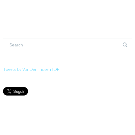
Tweets by VonDerThusenTDF