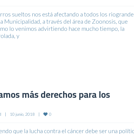
os sueltos nos está afectando a todos los riogrand
la Municipalidad, a través del área de Zoonosis, que
omo lo venimos advirtiendo hace mucho tiempo, la
olada, y
ramos más derechos para los
0
d
|
10 junio, 2018    
|
o que la lucha contra el cáncer debe ser una políti