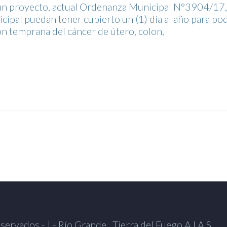
 un proyecto, actual Ordenanza Municipal N°3904/17,
cipal puedan tener cubierto un (1) día al año para po
ón temprana del cáncer de útero, colon,
ervados - | - Río Grande , Tierra del Fuego A.I.A.S