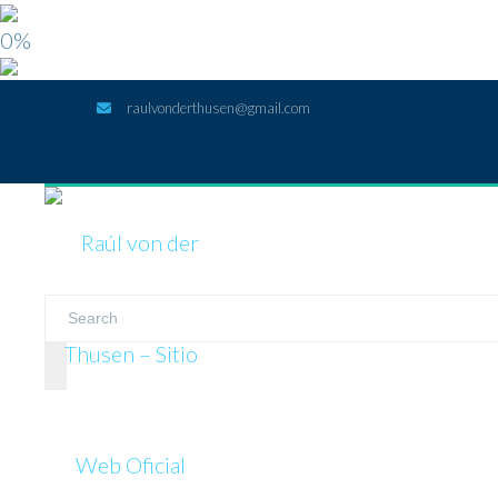
0%
raulvonderthusen@gmail.com