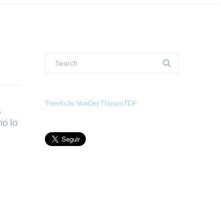
Tweets by VonDerThusenTDF
s
mo lo