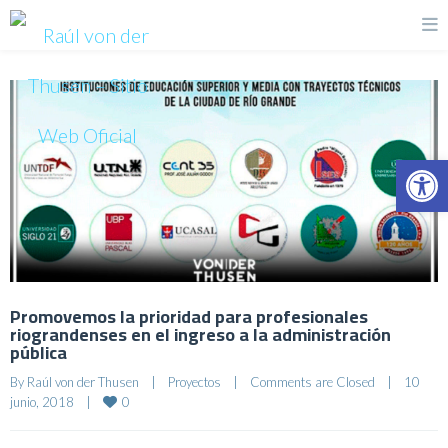
Op
Promovemos la prioridad para profesionales
riograndenses en el ingreso a la administración
pública
By 
Raúl von der Thusen
|
Proyectos
|
Comments are Closed
|
10 
0
junio, 2018    
|