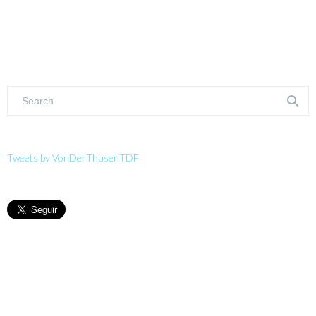
Tweets by VonDerThusenTDF