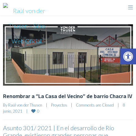
Op
Renombrar a “La Casa del Vecino” de barrio Chacra IV
By 
Raúl von der Thusen
|
Proyectos
|
Comments are Closed
|
8 
0
junio, 2021    
|
Asunto 301/ 2021 | En el desarrollo de Río
Grande, existieron grandes personas que