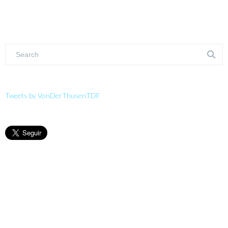
Tweets by VonDerThusenTDF