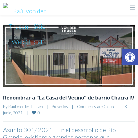
Op
Renombrar a “La Casa del Vecino” de barrio Chacra IV
By 
Raúl von der Thusen
|
Proyectos
|
Comments are Closed
|
8 
0
junio, 2021    
|
Asunto 301/ 2021 | En el desarrollo de Río
Grande, existieron grandes personas que