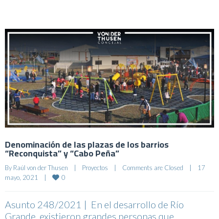
Denominación de las plazas de los barrios
“Reconquista” y “Cabo Peña”
By 
Raúl von der Thusen
|
Proyectos
|
Comments are Closed
|
17 
0
mayo, 2021    
|
Asunto 248/2021 | En el desarrollo de Río
Grande, existieron grandes personas que