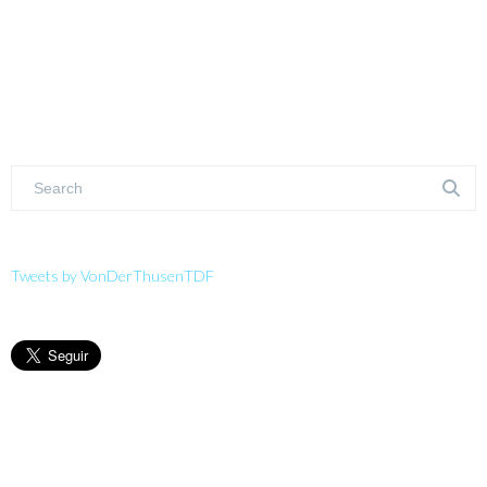
Tweets by VonDerThusenTDF