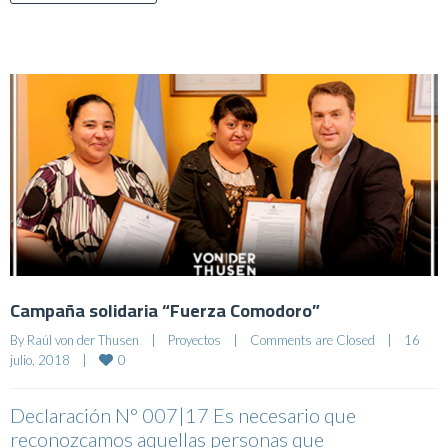
Campaña solidaria “Fuerza Comodoro”
By 
Raúl von der Thusen
|
Proyectos
|
Comments are Closed
|
16 
0
julio, 2018    
|
Declaración N° 007|17 Es necesario que
reconozcamos aquellas personas que