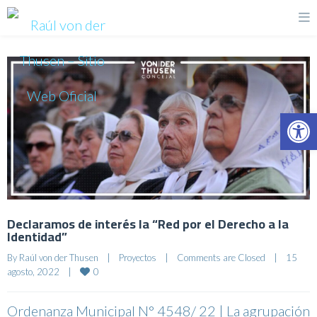
Op
Declaramos de interés la “Red por el Derecho a la
Identidad”
By 
Raúl von der Thusen
|
Proyectos
|
Comments are Closed
|
15 
0
agosto, 2022    
|
Ordenanza Municipal N° 4548/ 22 | La agrupación