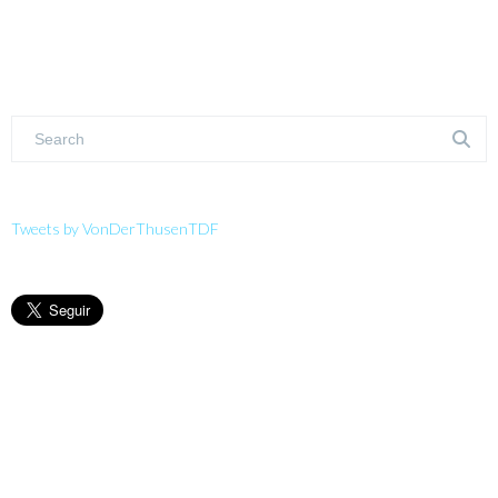
Tweets by VonDerThusenTDF