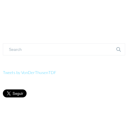
Tweets by VonDerThusenTDF