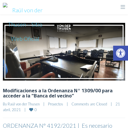
Op
Modificaciones a la Ordenanza N° 1309/00 para
acceder a la “Banca del vecino”
By 
Raúl von der Thusen
|
Proyectos
|
Comments are Closed
|
21 
0
abril, 2021    
|
ORDENANZA N° 4192/2021 | Es necesario