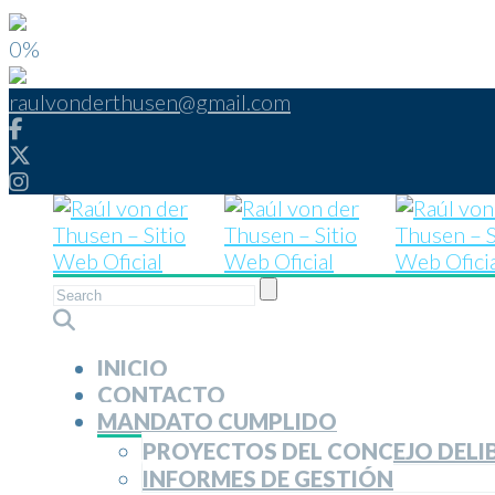
0%
raulvonderthusen@gmail.com
INICIO
CONTACTO
MANDATO CUMPLIDO
PROYECTOS DEL CONCEJO DELI
INFORMES DE GESTIÓN