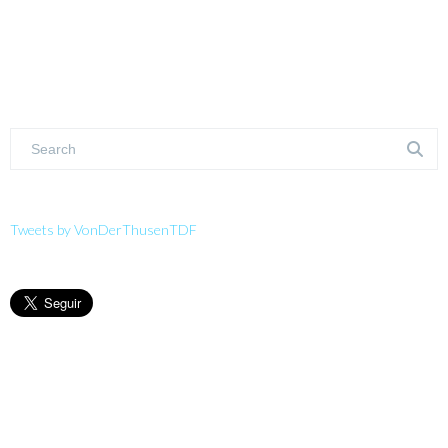
Tweets by VonDerThusenTDF