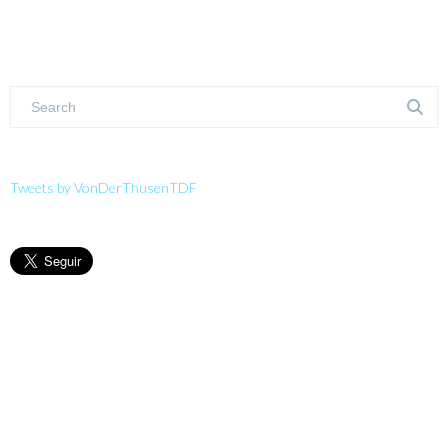
Tweets by VonDerThusenTDF