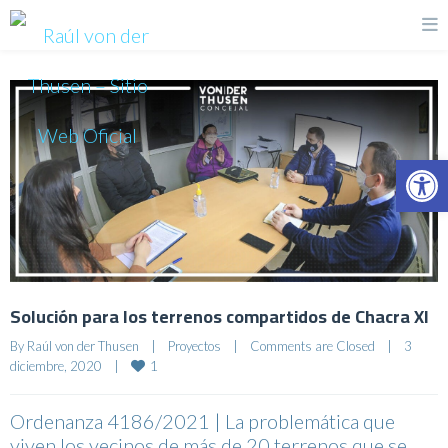
Op
Solución para los terrenos compartidos de Chacra XI
By 
Raúl von der Thusen
|
Proyectos
|
Comments are Closed
|
3 
1
diciembre, 2020    
|
Ordenanza 4186/2021 | La problemática que
viven los vecinos de más de 20 terrenos que se