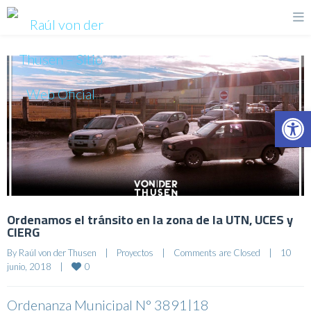
Op
Ordenamos el tránsito en la zona de la UTN, UCES y
CIERG
By 
Raúl von der Thusen
|
Proyectos
|
Comments are Closed
|
10 
0
junio, 2018    
|
Ordenanza Municipal N° 3891|18