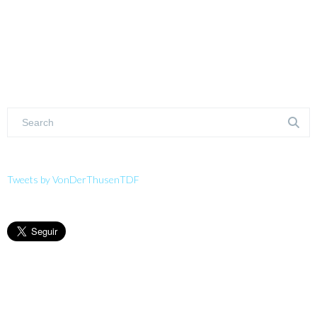
Tweets by VonDerThusenTDF