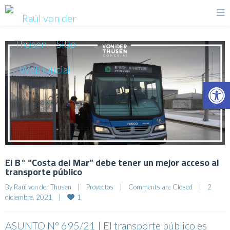
Op
El B° “Costa del Mar” debe tener un mejor acceso al
transporte público
By 
Raúl von der Thusen
|
Proyectos
|
Comments are Closed
|
2 
1
diciembre, 2021    
|
ASUNTO N° 695/21 | El transporte público es