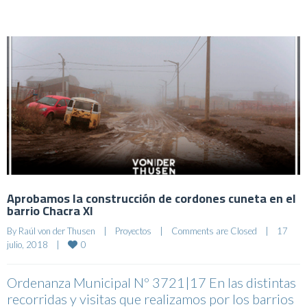
Aprobamos la construcción de cordones cuneta en el
barrio Chacra XI
By 
Raúl von der Thusen
|
Proyectos
|
Comments are Closed
|
17 
0
julio, 2018    
|
Ordenanza Municipal Nº 3721|17 En las distintas
recorridas y visitas que realizamos por los barrios