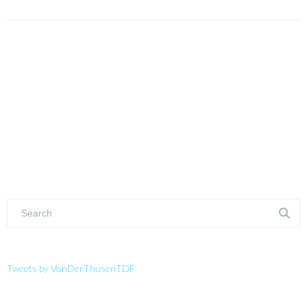
Tweets by VonDerThusenTDF