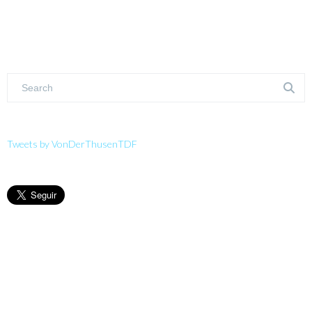
Tweets by VonDerThusenTDF