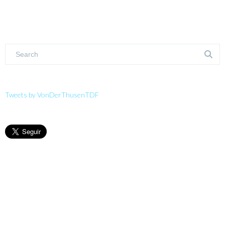
Tweets by VonDerThusenTDF