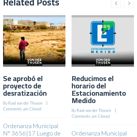
Related Posts
Se aprobó el
Reducimos el
proyecto de
horario del
desratización
Estacionamiento
Medido
By 
Raúl von der Thusen
    |    
Comments are Closed
By 
Raúl von der Thusen
    |    
Comments are Closed
Ordenanza Municipal
N° 3656|17 Luego de
Ordenanza Municipal