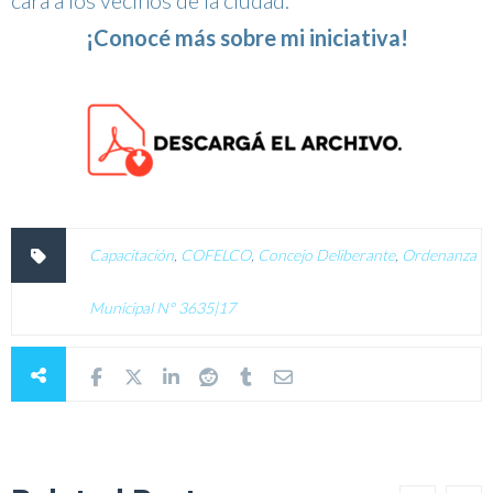
¡Conocé más sobre mi iniciativa!
Capacitación
,
COFELCO
,
Concejo Deliberante
,
Ordenanza
Municipal N° 3635|17