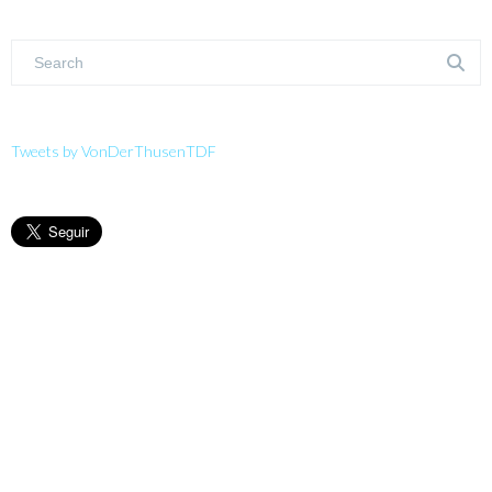
Tweets by VonDerThusenTDF