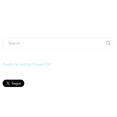
Tweets by VonDerThusenTDF