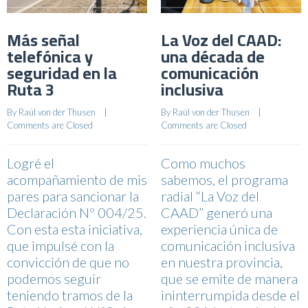
Más señal
La Voz del CAAD:
telefónica y
una década de
seguridad en la
comunicación
Ruta 3
inclusiva
By 
Raúl von der Thusen
    |    
By 
Raúl von der Thusen
    |    
Comments are Closed
Comments are Closed
Logré el
Como muchos
acompañamiento de mis
sabemos, el programa
pares para sancionar la
radial “La Voz del
Declaración Nº 004/25.
CAAD” generó una
Con esta esta iniciativa,
experiencia única de
que impulsé con la
comunicación inclusiva
convicción de que no
en nuestra provincia,
podemos seguir
que se emite de manera
teniendo tramos de la
ininterrumpida desde el