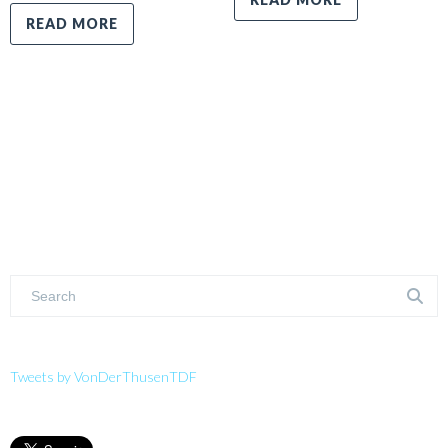
READ MORE
Tweets by VonDerThusenTDF