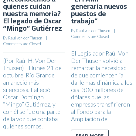
quienes cuidan
generaría nuevos
nuestra memoria?
puestos de
El legado de Oscar
trabajo”
“Mingo” Gutiérrez
By 
Raúl von der Thusen
    |    
Comments are Closed
By 
Raúl von der Thusen
    |    
Comments are Closed
El Legislador Raúl Von
(Por Raúl H. Von Der
Der Thusen volvió a
Thusen) El lunes 21 de
remarcar la necesidad
octubre, Río Grande
de que comiencen “a
amaneció más
darle más dinámica a los
silenciosa. Falleció
casi 300 millones de
Oscar Domingo
dólares que las
“Mingo” Gutiérrez, y
empresas transfirieron
con él se fue una parte
al Fondo para la
de la voz que contaba
Ampliación de
quiénes somos.
READ MORE