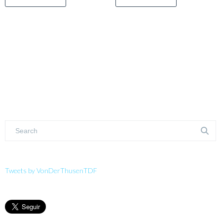
Tweets by VonDerThusenTDF